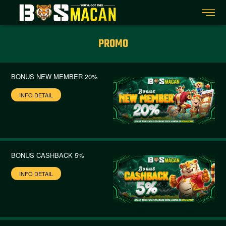
PROMO
BONUS NEW MEMBER 20%
INFO DETAIL
BONUS CASHBACK 5%
INFO DETAIL